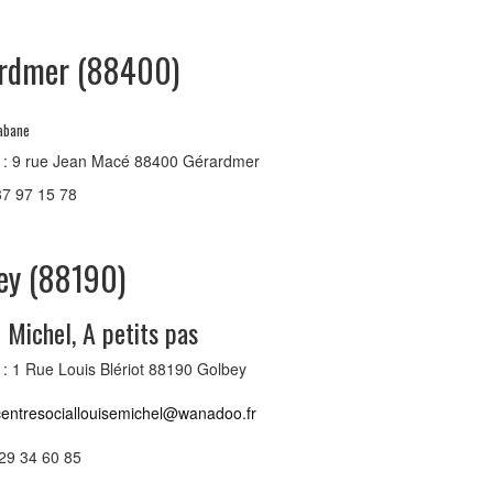
rdmer (88400)
Cabane
 : 9 rue Jean Macé 88400 Gérardmer
 37 97 15 78
ey (88190)
 Michel, A petits pas
: 1 Rue Louis Blériot 88190 Golbey
centresociallouisemichel@wanadoo.fr
 29 34 60 85