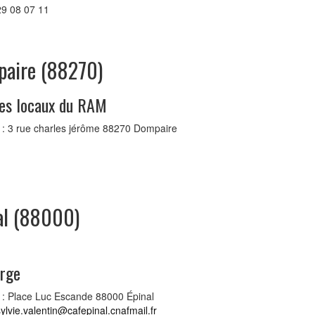
29 08 07 11
aire (88270)
les locaux du RAM
 : 3 rue charles jérôme 88270 Dompaire
al (88000)
erge
 : Place Luc Escande 88000 Épinal
ylvie.valentin@cafepinal.cnafmail.fr