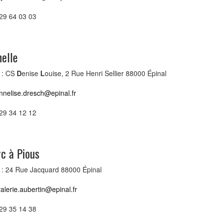
 29 64 03 03
elle
 : CS
D
enise
L
ouise, 2 Rue Henri Sellier 88000 Épinal
nnelise.dresch@epinal.fr
 29 34 12 12
c à Pious
 : 24 Rue Jacquard 88000 Épinal
alerie.aubertin@epinal.fr
 29 35 14 38