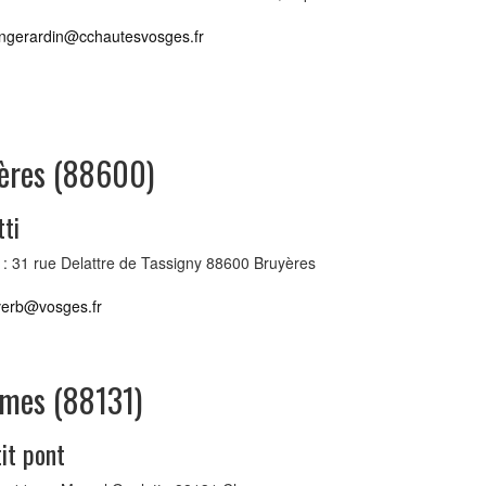
ngerardin@cchautesvosges.fr
ères (88600)
ti
: 31 rue Delattre de Tassigny 88600 Bruyères
verb@vosges.fr
mes (88131)
it pont