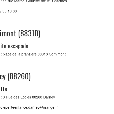
 : 11 rue Marcel Goulette 88131 Charmes
29 38 13 08
imont (88310)
tite escapade
: place de la pranzière 88310 Cornimont
ey (88260)
ette
 : 3 Rue des Ecoles 88260 Darney
polepetiteenfance.darney@orange.fr